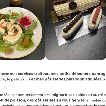
opose mes
services traiteur, mes petits déjeuners pantag
itou, le petatou…)
et mes pâtisseries plus sophistiquées
po
eux réaliser non seulement des
mignardises salées et sucrée
ou de poisson, des pâtisseries en tous genres
, stimulée 
s techniques et une expérience pour
vous concocter de mag