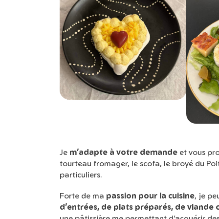
Je
m’adapte à votre demande
et vous pr
tourteau fromager, le scofa, le broyé du Po
particuliers.
Forte de ma
passion pour la cuisine
, je p
d’entrées, de plats préparés, de viande 
une pâtissière me permettant d’acquérir de